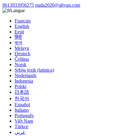
8613933956275
puda2020@aliyun.com
Langue
Français
English
Eesti
हिंदी
বাংলা
Melayu
Deutsch
Čeština
Norsk
Srbija jezik (latinica)
Nederlands
Indonesia
Polski
日本語
한국어
Español
Italiano
Português
Việt Nam
Türkçe
عربي