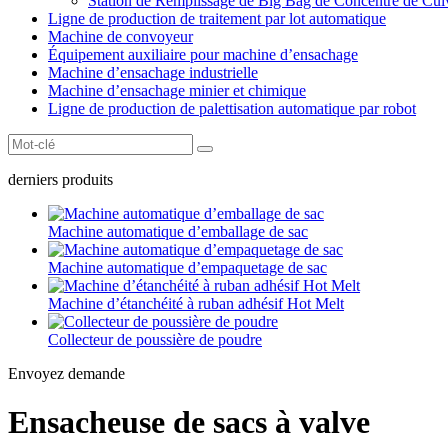
Station de Remplissage de Big Bag de Concentré de Cui
Ligne de production de traitement par lot automatique
Machine de convoyeur
Équipement auxiliaire pour machine d’ensachage
Machine d’ensachage industrielle
Machine d’ensachage minier et chimique
Ligne de production de palettisation automatique par robot
derniers produits
Machine automatique d’emballage de sac
Machine automatique d’empaquetage de sac
Machine d’étanchéité à ruban adhésif Hot Melt
Collecteur de poussière de poudre
Envoyez demande
Ensacheuse de sacs à valve