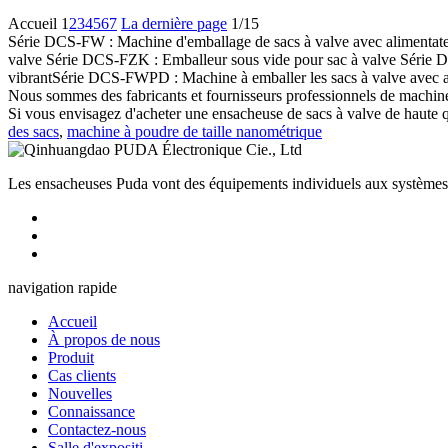
Accueil
1
2
3
4
5
6
7
La dernière page
1/15
Série DCS-FW : Machine d'emballage de sacs à valve avec alimentate
valve Série DCS-FZK : Emballeur sous vide pour sac à valve Série 
vibrantSérie DCS-FWPD : Machine à emballer les sacs à valve avec a
Nous sommes des fabricants et fournisseurs professionnels de machines
Si vous envisagez d'acheter une ensacheuse de sacs à valve de haute q
des sacs
,
machine à poudre de taille nanométrique
Les ensacheuses Puda vont des équipements individuels aux systèmes aut
navigation rapide
Accueil
À propos de nous
Produit
Cas clients
Nouvelles
Connaissance
Contactez-nous
Salle d'expositi