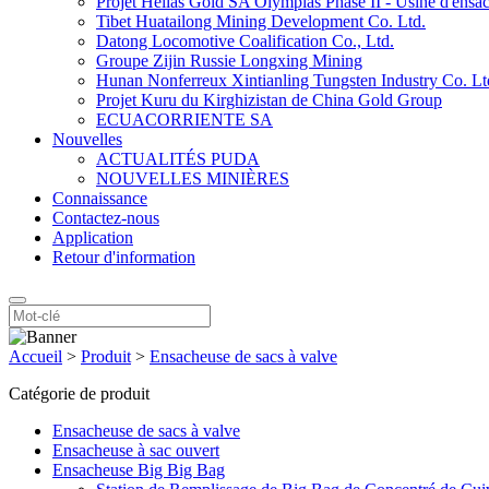
Projet Hellas Gold SA Olympias Phase II - Usine d'ensa
Tibet Huatailong Mining Development Co. Ltd.
Datong Locomotive Coalification Co., Ltd.
Groupe Zijin Russie Longxing Mining
Hunan Nonferreux Xintianling Tungsten Industry Co. Lt
Projet Kuru du Kirghizistan de China Gold Group
ECUACORRIENTE SA
Nouvelles
ACTUALITÉS PUDA
NOUVELLES MINIÈRES
Connaissance
Contactez-nous
Application
Retour d'information
Accueil
>
Produit
>
Ensacheuse de sacs à valve
Catégorie de produit
Ensacheuse de sacs à valve
Ensacheuse à sac ouvert
Ensacheuse Big Big Bag