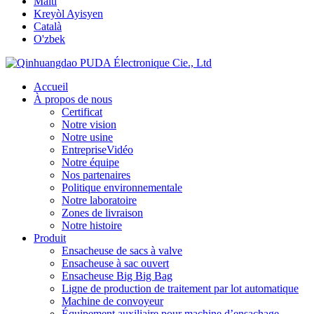
Malti
Kreyòl Ayisyen
Català
O'zbek
Accueil
À propos de nous
Certificat
Notre vision
Notre usine
EntrepriseVidéo
Notre équipe
Nos partenaires
Politique environnementale
Notre laboratoire
Zones de livraison
Notre histoire
Produit
Ensacheuse de sacs à valve
Ensacheuse à sac ouvert
Ensacheuse Big Big Bag
Ligne de production de traitement par lot automatique
Machine de convoyeur
Équipement auxiliaire pour machine d’ensachage