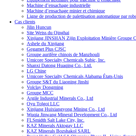
Machine d’ensachage industrielle
Machine d’ensachage minier et chimique
Ligne de production de palettisation automatique par rob
Cas clients
Jilin Huncun
Site Weiss du Qinghai
Xinjiang JINSHAN Zijin Exploitation Minière Groupe C
Ashele du Xinjiang
Gegamet Plus CJSC
Groupe aurifère chinois de Manzhouli
Umicore Specialty Chemicals Subic, Inc.
Shanxi Datong Huaqing Co., Ltd.
LG Chine
Umicore Specialty Chemicals Alabama États-Unis
Groupe S&T du Liaoning Jinshi
Volclay Dongming
Groupe MCC
Argile Industrial Minerals Co., Ltd
Oyu Tolgoi LLC
Xinjiang Huixiangyong Mining Co., Ltd
Wuqia Jinwang Mineral Development Co., Ltd
FLSmidth Salt Lake City, Inc.
KAZ Minerals Aktogay LLC
KAZ Minerals Bozshakol SARL