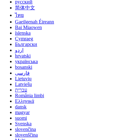
русский
简体中文
ไทย
Gaeilgenah Éireann
Bai Miaowen
íslenska
Cymraeg
Български
اردو
hrvatski
українська
bosanski
فارسی
Lietuvių
Latviešu
עברית
România limbi
Ελληνικά
dansk
magyar
suomi
Svenska
slovenčina
slovenščina