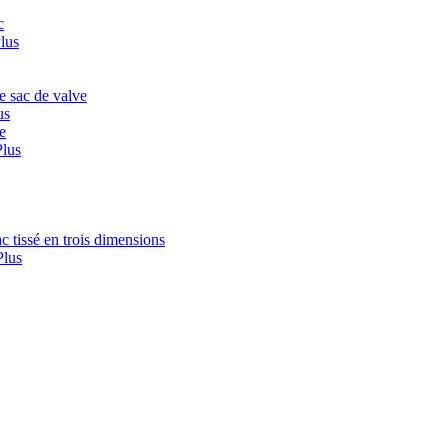
lus
us
Plus
Plus